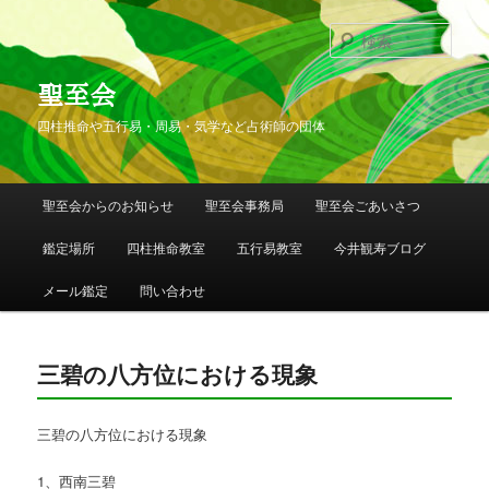
検
索
聖至会
四柱推命や五行易・周易・気学など占術師の団体
メインメニュー
聖至会からのお知らせ
聖至会事務局
聖至会ごあいさつ
メインコンテンツへ移動
サブコンテンツへ移動
鑑定場所
四柱推命教室
五行易教室
今井観寿ブログ
メール鑑定
問い合わせ
三碧の八方位における現象
三碧の八方位における現象
1、西南三碧