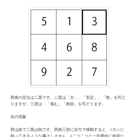
西南の定位は二黒です。二黒は「古」、「安定」、「無」を司ど
りますが、三碧は 「進む」「創始」を司どります。
吉の現象
碧は鋭で二黒は鈍です。西南三碧に吉方で移動すると、○カンに
頼って走るような事はしません。○こつこつと一生懸命に地道な