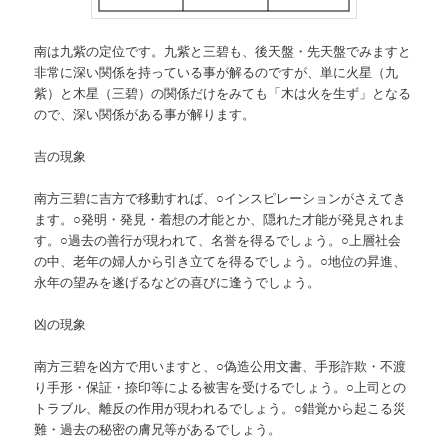
南は九紫の定位です。九紫と三碧も、後天盤・先天盤でみますと
非常に深い関係を持っている事が解るのですが、単に火星（九
紫）と木星（三碧）の関係だけをみても「木は火を生ず」となる
ので、深い関係がある事が解ります。
吉の現象
南方三碧に吉方で移動すれば、○インスピレーションがさえてき
ます。○発明・発見・着想の才能とか、隠れた才能が発見されま
す。○過去の善行が現われて、名誉を得るでしょう。○上層社会
の中、老年の婦人から引き立てを得るでしょう。○地位の昇進、
永年の望みを遂げるなどの喜びに逢うでしょう。
凶の現象
南方三碧を凶方で用いますと、○偽造公用文書、手形詐欺・不渡
り手形・保証・捺印等による被害を受けるでしょう。○上司との
トラブル、離反の作用が現われるでしょう。○錯覚から起こる災
難・過去の秘密の膚兄等があるでしょう。