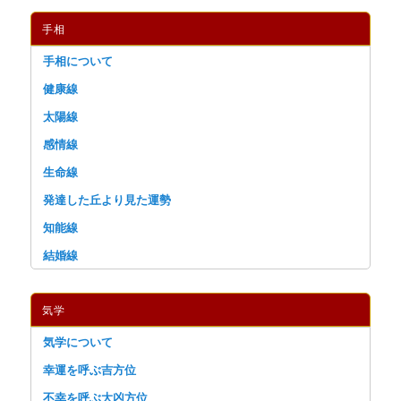
手相
手相について
健康線
太陽線
感情線
生命線
発達した丘より見た運勢
知能線
結婚線
気学
気学について
幸運を呼ぶ吉方位
不幸を呼ぶ大凶方位