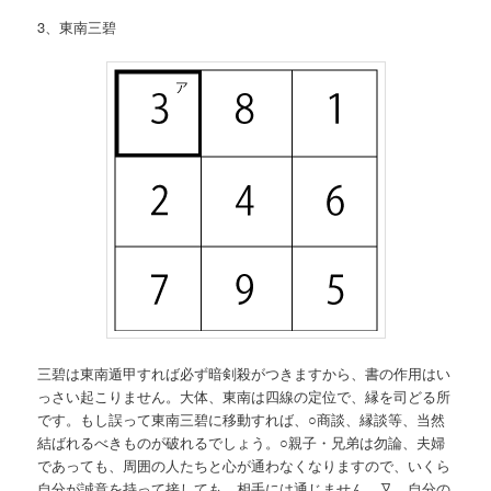
3、東南三碧
三碧は東南遁甲すれば必ず暗剣殺がつきますから、書の作用はい
っさい起こりません。大体、東南は四線の定位で、縁を司どる所
です。もし誤って東南三碧に移動すれば、○商談、縁談等、当然
結ばれるべきものが破れるでしょう。○親子・兄弟は勿論、夫婦
であっても、周囲の人たちと心が通わなくなりますので、いくら
自分が誠意を持って接しても、相手には通じません。又、自分の