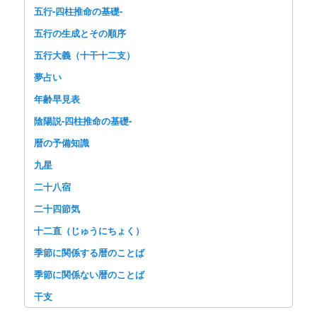
五行-四柱推命の基礎-
五行の生成とその順序
五行大義（十干十二支）
夢占い
年齢早見表
陰陽説-四柱推命の基礎-
暦の予備知識
九星
二十八宿
二十四節気
十二直（じゅうにちょく）
季節に関係する暦のことば
季節に関係ない暦のことば
干支