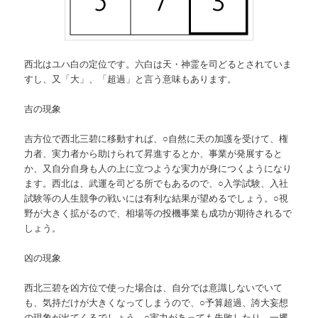
西北はユハ白の定位です。六白は天・神霊を司どるとされていま
すし、又「大」、「超過」と言う意味もあります。
吉の現象
吉方位で西北三碧に移動すれば、○自然に天の加護を受けて、権
力者、実力者から助けられて昇進するとか、事業が発展すると
か、又自分自身も人の上に立つような実力が身につくようになり
ます。西北は、武運を司どる所でもあるので、○入学試験、入社
試験等の人生競争の戦いには有利な結果が望めるでしょう。○視
野が大きく拡がるので、相場等の投機事業も成功が期待されるで
しょう。
凶の現象
西北三碧を凶方位で使った場合は、自分では意識しないでいて
も、気持だけが大きくなってしまうので、○予算超過、誇大妄想
の現象が出てくるでしょう。○実力があっても失敗したり、一攫