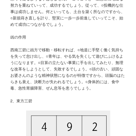
努力を重ねていって、成功するでしょう。従って、○投機的な仕
事は成功しません。何といっても、土台を築く所なのですから、
○新規蒔き直しを計り、堅実に一歩一歩前進していってこそ、始
めて成功につながるでしょう。
凶の作用
西南三碧に凶方で移動・移転すれば、○地道に手堅く働く気持ち
を失って怠け出し、○青年は、やる気を失くして遊びにふけるよ
うになります。○目算の立たない事業に手を出してみたり、無理
な改革をしようとして、失敗するでしょう。○頭の古い、頑固な
お婆さんのような精神状態になるのが特徴ですから、頭脳のはた
らきも衰え、決断力が失われるでしょう。○身体的には、食中
毒、急性胃腸障害、ぜん息等を患うでしょう。
2、東方三碧