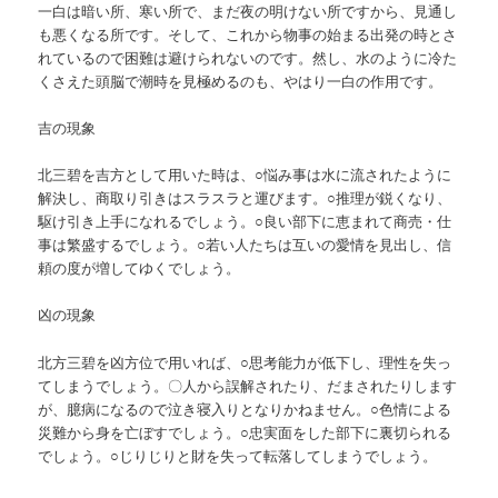
一白は暗い所、寒い所で、まだ夜の明けない所ですから、見通し
も悪くなる所です。そして、これから物事の始まる出発の時とさ
れているので困難は避けられないのです。然し、水のように冷た
くさえた頭脳で潮時を見極めるのも、やはり一白の作用です。
吉の現象
北三碧を吉方として用いた時は、○悩み事は水に流されたように
解決し、商取り引きはスラスラと運びます。○推理が鋭くなり、
駆け引き上手になれるでしょう。○良い部下に恵まれて商売・仕
事は繁盛するでしょう。○若い人たちは互いの愛情を見出し、信
頼の度が増してゆくでしょう。
凶の現象
北方三碧を凶方位で用いれば、○思考能力が低下し、理性を失っ
てしまうでしょう。〇人から誤解されたり、だまされたりします
が、臆病になるので泣き寝入りとなりかねません。○色情による
災難から身を亡ぼすでしょう。○忠実面をした部下に裏切られる
でしょう。○じりじりと財を失って転落してしまうでしょう。