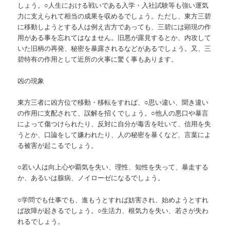
しょう。○人生における戦いである入学・入社試験等も強い運気
力に支えられて相当の成果を収めるでしょう。ただし、東方三碧
に移動しようとする人は例え吉方であっても、三碧には顕現の作
用がある事を忘れてはなません。旧悪が露見するとか、内攻して
いた旧柄の再発、秘密を暴露されるなどがあるでしょう。又、三
碧特有の作用として近所の火事に驚く事もあります。
凶の現象
東方三者に凶方位で移動・移転をすれば、○思い違い、聞き違い
の作用に支配されて、誤解を招くでしょう。○他人の悪口や暴言
によって傷つけられたり、反対に自分が毒舌を吐いて、信用を失
うとか、口論をして嫌われたり、人の秘密を暴くなど、言葉によ
る被害が起こるでしょう。
○若い人は向上心や覇気を失い、理性、知性を失って、暴走する
か、あるいは腺病、ノイローゼになるでしょう。
○学問でも仕事でも、進もうとすれば妨害され、始めようとすれ
ば故障が起きるでしょう。○生活力、根気力を失い、若さが失わ
れるでしょう。