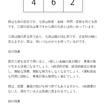
西は七赤の定位です。七赤は財産・金銭・学問・芸術を司どる所
です。三碧の定位は東ですから西の七赤とは向い合っています。
三碧は陽の昇る所であり、七赤は陽が沈む所です。正反対の棟に
見えますが、実は、深いつなががりを持っているのです。
吉の現象
西方三碧を吉方で用いると、○新しい金融の道が開け、事業の取
り引きも活発になるでしょう。○経済的才能、経済的観念が発達
し、無駄な浪費、無駄な努力をしなくなるでしょう。○運転資金
も円滑に回転し、事業計画も無理なく進むでしょう。
西は、恋愛、邂逅の悦びを持つ所でもありますから、○結婚運の
ない人、遅れている人は良縁に恵まれるでしょう。
凶の現象