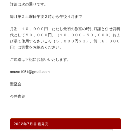
詳細は次の通りです。
毎月第２土曜日午後２時から午後４時まで
月謝 １０，０００円 ただし最初の教室の時に月謝と併せ資料
代として５０，０００円、（１０，０００＋５０，０００）およ
び易で使用するさいころ（５，０００円ｘ３）、筒（６，０００
円）は実費をお納めください。
ご連絡は下記にお願いいたします。
aousa1951@gmail.com
聖至会
今井青卯
2022年7月書籍発売