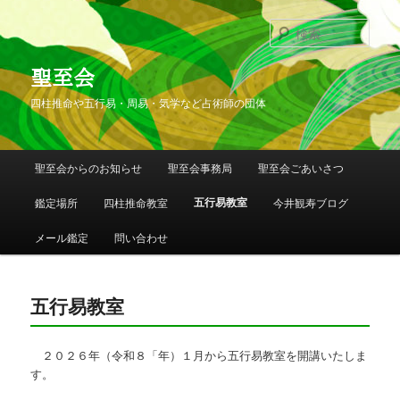
検
索
聖至会
四柱推命や五行易・周易・気学など占術師の団体
メインメニュー
聖至会からのお知らせ
聖至会事務局
聖至会ごあいさつ
メインコンテンツへ移動
サブコンテンツへ移動
五行易教室
鑑定場所
四柱推命教室
今井観寿ブログ
メール鑑定
問い合わせ
五行易教室
２０２６年（令和８「年）１月から五行易教室を開講いたしま
す。