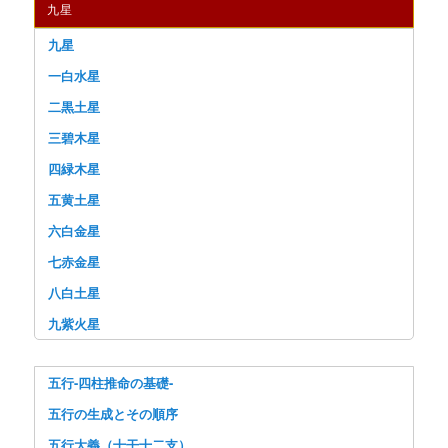
九星
九星
一白水星
二黒土星
三碧木星
四緑木星
五黄土星
六白金星
七赤金星
八白土星
九紫火星
五行-四柱推命の基礎-
五行の生成とその順序
五行大義（十干十二支）