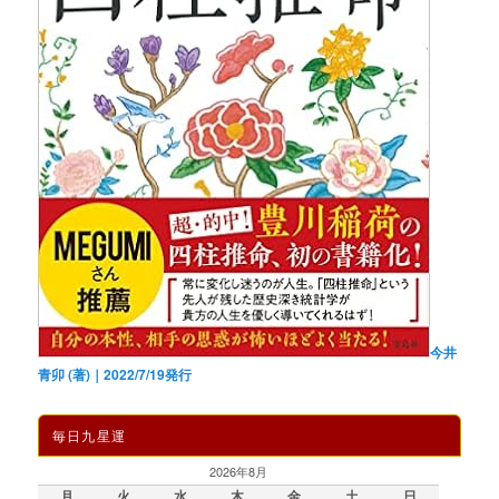
今井
青卯 (著)｜2022/7/19発行
毎日九星運
2026年8月
月
火
水
木
金
土
日