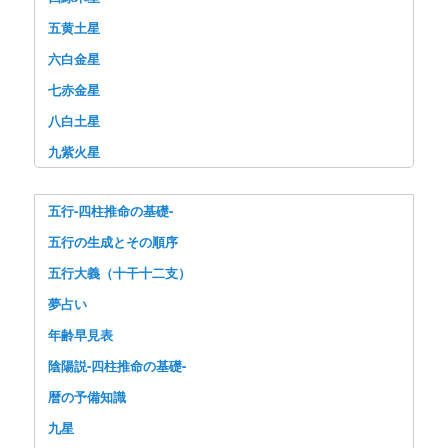
五黄土星
六白金星
七赤金星
八白土星
九紫火星
五行-四柱推命の基礎-
五行の生成とその順序
五行大義（十干十二支）
夢占い
年齢早見表
陰陽説-四柱推命の基礎-
暦の予備知識
九星