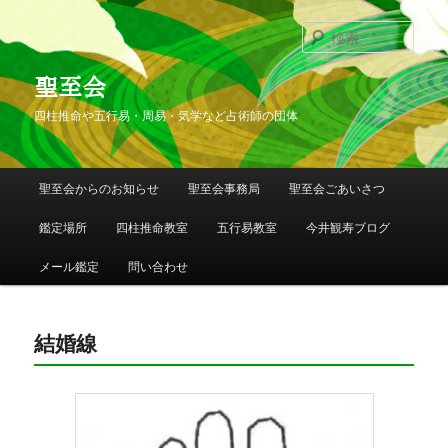
検
索
聖至会
四柱推命や五行易・周易・気学など占術師の団体
メインメニュー
聖至会からのお知らせ
聖至会事務局
聖至会ごあいさつ
メインコンテンツへ移動
サブコンテンツへ移動
鑑定場所
四柱推命教室
五行易教室
今井観寿ブログ
メール鑑定
問い合わせ
結婚線