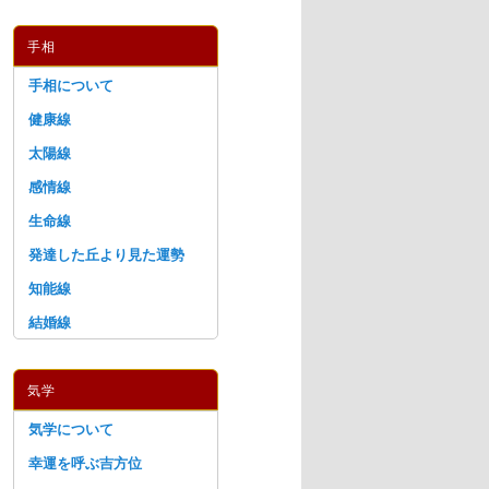
手相
手相について
健康線
太陽線
感情線
生命線
発達した丘より見た運勢
知能線
結婚線
気学
気学について
幸運を呼ぶ吉方位