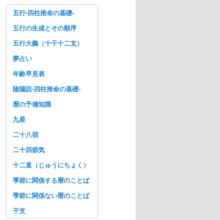
五行-四柱推命の基礎-
五行の生成とその順序
五行大義（十干十二支）
夢占い
年齢早見表
陰陽説-四柱推命の基礎-
暦の予備知識
九星
二十八宿
二十四節気
十二直（じゅうにちょく）
季節に関係する暦のことば
季節に関係ない暦のことば
干支