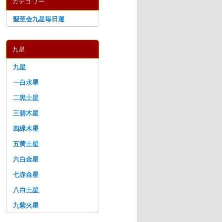
カテゴリー
聖至会九星毎日運
九星
九星
一白水星
二黒土星
三碧木星
四緑木星
五黄土星
六白金星
七赤金星
八白土星
九紫火星