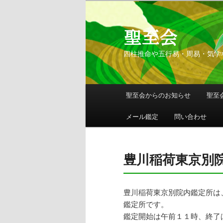
聖至会
四柱推命や五行易・周易・気学
メインメニュー
聖至会からのお知らせ
聖至
メインコンテンツへ移動
サブコンテンツへ移動
メール鑑定
問い合わせ
豊川稲荷東京別
豊川稲荷東京別院内鑑定所は
鑑定所です。
鑑定開始は午前１１時、終了