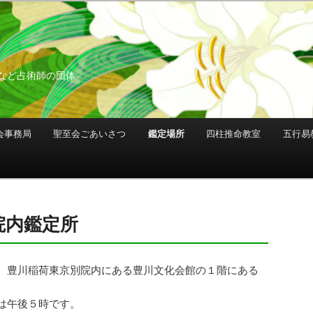
など占術師の団体
会事務局
聖至会ごあいさつ
鑑定場所
四柱推命教室
五行易
院内鑑定所
、豊川稲荷東京別院内にある豊川文化会館の１階にある
は午後５時です。