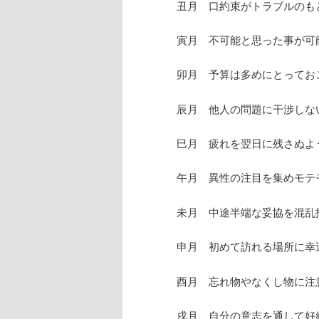
丑月 口約束がトラブルのも
寅月 不可能と思った事が可
卯月 予算は多めにとってお
辰月 他人の問題に干渉しな
巳月 疲れを翌日に残さぬよ
午月 異性の注目を集めモテ
未月 中途半端な妥協を混乱
申月 初めて訪れる場所に幸
酉月 忘れ物やなくし物に注
戌月 自分の意志を通して好