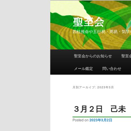
聖至会
四柱推命や五行易・周易・気学
メインメニュー
聖至会からのお知らせ
聖至
メインコンテンツへ移動
サブコンテンツへ移動
メール鑑定
問い合わせ
月別アーカイブ:
2023年3月
３月２日 己未
Posted on
2023年3月2日