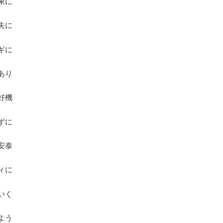
果に
失に
ギに
あり
好機
ずに
安泰
ィに
いく
よう