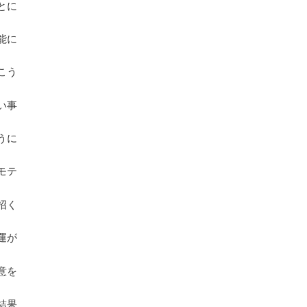
とに
能に
こう
い事
うに
モテ
招く
運が
意を
結果