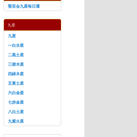
聖至会九星毎日運
九星
九星
一白水星
二黒土星
三碧木星
四緑木星
五黄土星
六白金星
七赤金星
八白土星
九紫火星