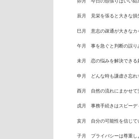
卯月 今日の頑張りはいい結
辰月 見栄を張ると大きな損
巳月 意志の疎通が大きなカ
午月 事を急ぐと判断の誤り
未月 恋の悩みを解決できる
申月 どんな時も謙虚さ忘れ
酉月 自然の流れにまかせて
戌月 事務手続きはスピーデ
亥月 自分の可能性を信じて
子月 プライバシーは尊重し