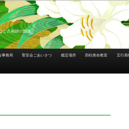
など占術師の団体
会事務局
聖至会ごあいさつ
鑑定場所
四柱推命教室
五行易