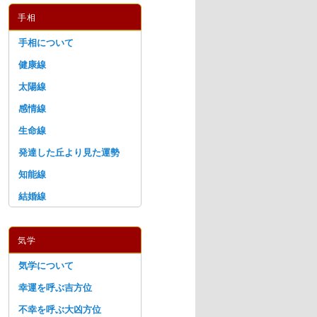
手相
手相について
健康線
太陽線
感情線
生命線
発達した丘より見た運勢
知能線
結婚線
気学
気学について
幸運を呼ぶ吉方位
不幸を呼ぶ大凶方位