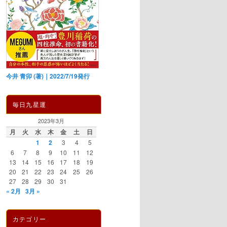
今井 青卯 (著)｜2022/7/19発行
毎日九星運
2023年3月
月
火
水
木
金
土
日
1
2
3
4
5
6
7
8
9
10
11
12
13
14
15
16
17
18
19
20
21
22
23
24
25
26
27
28
29
30
31
« 2月
3月 »
カテゴリー