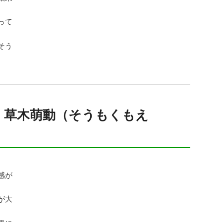
って
そう
 草木萌動（そうもくもえ
感が
が大