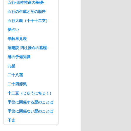
五行-四柱推命の基礎-
五行の生成とその順序
五行大義（十干十二支）
夢占い
年齢早見表
陰陽説-四柱推命の基礎-
暦の予備知識
九星
二十八宿
二十四節気
十二直（じゅうにちょく）
季節に関係する暦のことば
季節に関係ない暦のことば
干支