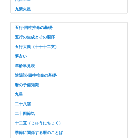
九紫火星
五行-四柱推命の基礎-
五行の生成とその順序
五行大義（十干十二支）
夢占い
年齢早見表
陰陽説-四柱推命の基礎-
暦の予備知識
九星
二十八宿
二十四節気
十二直（じゅうにちょく）
季節に関係する暦のことば