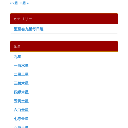
« 2月
3月 »
カテゴリー
聖至会九星毎日運
九星
九星
一白水星
二黒土星
三碧木星
四緑木星
五黄土星
六白金星
七赤金星
八白土星