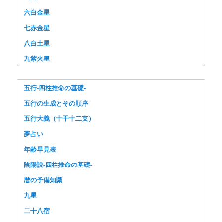
六白金星
七赤金星
八白土星
九紫火星
五行-四柱推命の基礎-
五行の生成とその順序
五行大義（十干十二支）
夢占い
年齢早見表
陰陽説-四柱推命の基礎-
暦の予備知識
九星
二十八宿