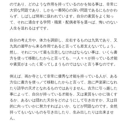
のであり、どのような作用を持っているのかを知る事は、非常に
大切な問題であり、しかも一番関心の深い問題であるにもかかわ
らず、しばしば簡単に扱われています。自分の素質をよく知っ
て、それに適合する学問・職業・配偶者等を選べば、悔いのない
人生を送れるはずです。
自分の考え方や、体力を調節し、左右するものは九気であり、又
九気の遁甲から来る作用であると言っても差支えないでしょう。
然し、それについて最も注意しなければならない事は、いくら書
方を使って移動したからと言っても、一人々々が持っている才能
や素質がまったく変ってしまうものではないと言う事なのです。
例えば、画か寺として非常に優秀な才能を持っている人が、ある
方位に書方を便っ／て移動したからと言って、急に声楽家になれ
たり語学の天才となれるものではありません。吉方に引っ越した
事によって、自分が持っている才能を、又は素質をいかに強くす
るか、あるいは隠れた天分をどのようにして引き出すか、又は目
的に向っていかに努力すればよいか、などが問題なのです。全然
持ってもいないものを引き出したり、生み出したりは出来ませ
ん。