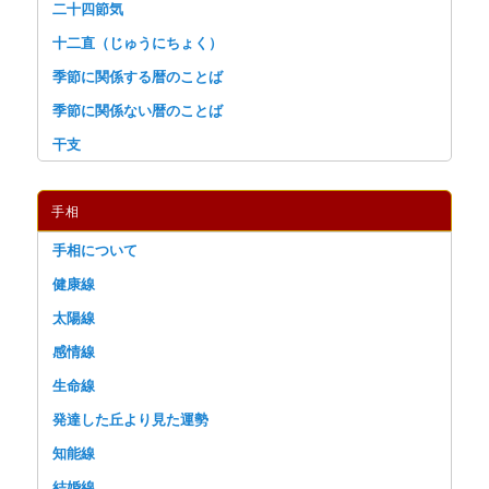
二十四節気
十二直（じゅうにちょく）
季節に関係する暦のことば
季節に関係ない暦のことば
干支
手相
手相について
健康線
太陽線
感情線
生命線
発達した丘より見た運勢
知能線
結婚線