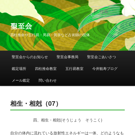
検
索
聖至会
四柱推命や五行易・周易・気学など占術師の団体
メインメニュー
聖至会からのお知らせ
聖至会事務局
聖至会ごあいさつ
メインコンテンツへ移動
サブコンテンツへ移動
鑑定場所
四柱推命教室
五行易教室
今井観寿ブログ
メール鑑定
問い合わせ
相生・相尅（07）
四、相生・相尅(そうじょう そうこく)
自分の体内に流れている放射性エネルギーは一体、どのようなも