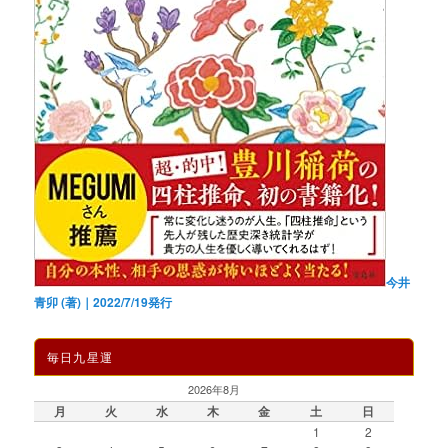
今井
青卯 (著)｜2022/7/19発行
毎日九星運
2026年8月
月
火
水
木
金
土
日
1
2