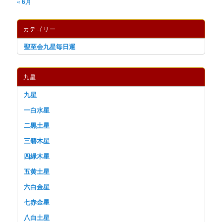
« 6月
カテゴリー
聖至会九星毎日運
九星
九星
一白水星
二黒土星
三碧木星
四緑木星
五黄土星
六白金星
七赤金星
八白土星