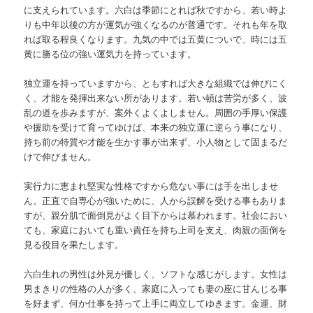
に支えられています。六白は季節にとれば秋ですから、若い時よ
りも中年以後の方が運気が強くなるのが普通です。それも年を取
れば取る程良くなります。九気の中では五黄についで、時には五
黄に勝る位の強い運気力を持っています。
独立運を持っていますから、ともすれば大きな組織では伸びにく
く、才能を発揮出来ない所があります。若い頓は苦労が多く、波
乱の道を歩みますが、案外くよくよしません。周囲の手厚い保護
や援助を受けて育ってゆけば、本来の独立運に逆らう事になり、
持ち前の特質や才能を生かす事が出来ず、小人物として固まるだ
けで伸びません。
実行力に恵まれ堅実な性格ですから危ない事には手を出しませ
ん。正直で自専心が強いために、人から誤解を受ける事もありま
すが、親分肌で面倒見がよく目下からは慕われます。社会におい
ても、家庭においても重い責任を持ち上司を支え、肉親の面倒を
見る役目を果たします。
六白生れの男性は外見が優しく、ソフトな感じがします。女性は
男まきりの性格の人が多く、家庭に入っても妻の座に甘んじる事
を好まず、何か仕事を持って上手に両立してゆきます。金運、財