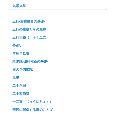
九紫火星
五行-四柱推命の基礎-
五行の生成とその順序
五行大義（十干十二支）
夢占い
年齢早見表
陰陽説-四柱推命の基礎-
暦の予備知識
九星
二十八宿
二十四節気
十二直（じゅうにちょく）
季節に関係する暦のことば