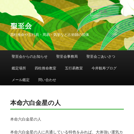
検
索
聖至会
四柱推命や五行易・周易・気学など占術師の団体
メインメニュー
聖至会からのお知らせ
聖至会事務局
聖至会ごあいさつ
メインコンテンツへ移動
サブコンテンツへ移動
鑑定場所
四柱推命教室
五行易教室
今井観寿ブログ
メール鑑定
問い合わせ
本命六白金星の人
本命六白金星の人
本命六白金星の人に共通している特色をみれば、大体強い運気カ