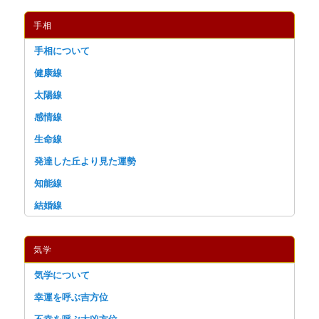
手相
手相について
健康線
太陽線
感情線
生命線
発達した丘より見た運勢
知能線
結婚線
気学
気学について
幸運を呼ぶ吉方位
不幸を呼ぶ大凶方位