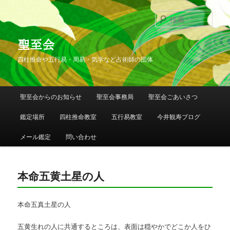
検
索
聖至会
四柱推命や五行易・周易・気学など占術師の団体
メインメニュー
聖至会からのお知らせ
聖至会事務局
聖至会ごあいさつ
メインコンテンツへ移動
サブコンテンツへ移動
鑑定場所
四柱推命教室
五行易教室
今井観寿ブログ
メール鑑定
問い合わせ
本命五黄土星の人
本命五真土星の人
五黄生れの人に共通するところは、表面は穏やかでどこか人をひ