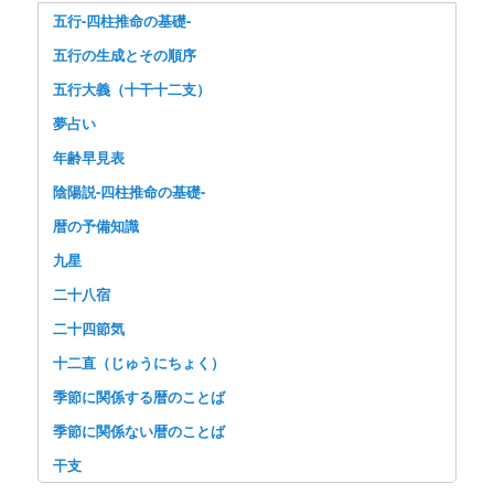
五行-四柱推命の基礎-
五行の生成とその順序
五行大義（十干十二支）
夢占い
年齢早見表
陰陽説-四柱推命の基礎-
暦の予備知識
九星
二十八宿
二十四節気
十二直（じゅうにちょく）
季節に関係する暦のことば
季節に関係ない暦のことば
干支