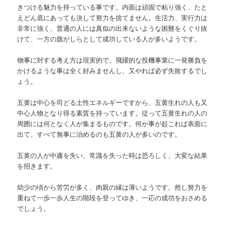
きつける魅力を持っている事です。内面は頑固で粘り強く、たと
えどん底にあっても決して努力を捨てません。生活力、実行力は
非常に強く、普通の人には真似の出来ないような困難をくぐり抜
けて、一方の旗がしらとして成功している人が多いようです。
物事に対する考え方は現実的で、飛躍的な投機事業に一発勝負を
かけるような事は全く好みませんし、又やれば必ず失敗するでし
ょう。
五黄は中心を司どる土性エネルギーですから、五黄生れの人も又
中心人物となり得る素質を持っています。従って五黄生れの人の
周囲には何となく人が集まるものです。何か事が起これば表面に
出て、すべて無事に治めるのも五黄の人が多いのです。
五黄の人が中庸を失い、常識を失った時は恐ろしく、大変な結果
を招きます。
幼少の頃から苦労が多く、肉親の縁は薄いようです。然し努力を
重ねて一歩一歩人生の階段を登ってゆき、一応の成功をおさめる
でしょう。