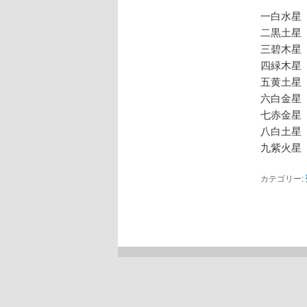
一白水星
二黒土星
三碧木星
四緑木星
五黄土星
六白金星
七赤金星
八白土星
九紫火星
カテゴリー: