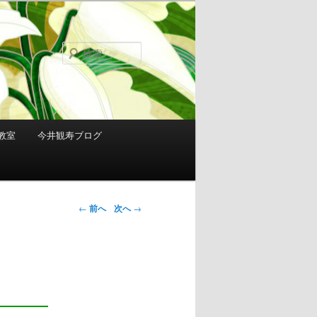
検
索
教室
今井観寿ブログ
投稿ナビゲ
←
前へ
次へ
→
ーション