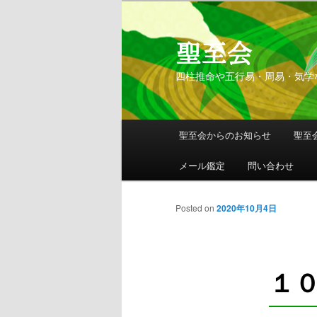
聖至会
四柱推命や五行易・周易・気学
メインメニュー
聖至会からのお知らせ
聖至
メインコンテンツへ移動
サブコンテンツへ移動
メール鑑定
問い合わせ
Posted on
2020年10月4日
１