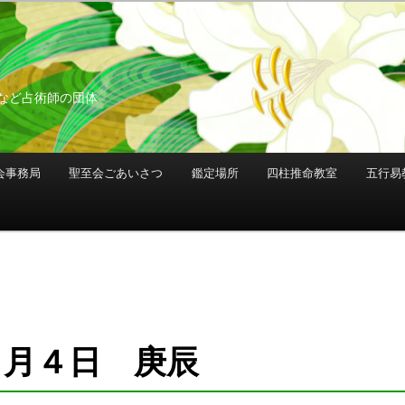
など占術師の団体
会事務局
聖至会ごあいさつ
鑑定場所
四柱推命教室
五行易
０月４日 庚辰