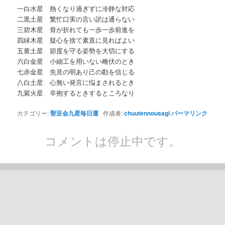
一白水星 熱くなり過ぎずに冷静な対応
二黒土星 繁忙口実の言い訳は通らない
三碧木星 骨が折れても一歩一歩前進を
四緑木星 疑心を捨て素直に見ればよい
五黄土星 節度を守る姿勢を大切にする
六白金星 小細工を用いない雌伏のとき
七赤金星 先見の明あり己の勘を信じる
八白土星 心無い発言に悩まされるとき
九紫火星 辛抱するときするところなり
カテゴリー:
聖至会九星毎日運
作成者:
chuutennousagi
パーマリンク
コメントは停止中です。