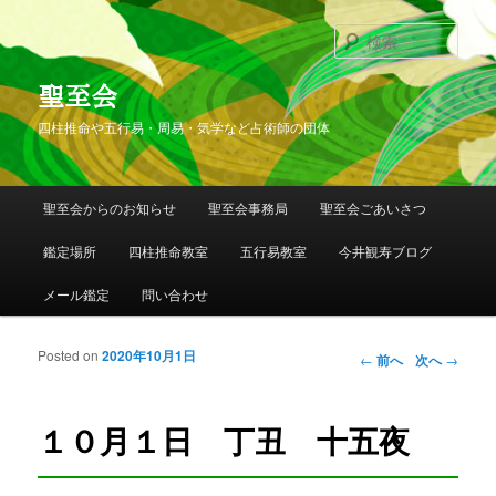
検
索
聖至会
四柱推命や五行易・周易・気学など占術師の団体
メインメニュー
聖至会からのお知らせ
聖至会事務局
聖至会ごあいさつ
メインコンテンツへ移動
サブコンテンツへ移動
鑑定場所
四柱推命教室
五行易教室
今井観寿ブログ
メール鑑定
問い合わせ
Posted on
2020年10月1日
投稿ナビゲー
←
前へ
次へ
→
ション
１０月１日 丁丑 十五夜