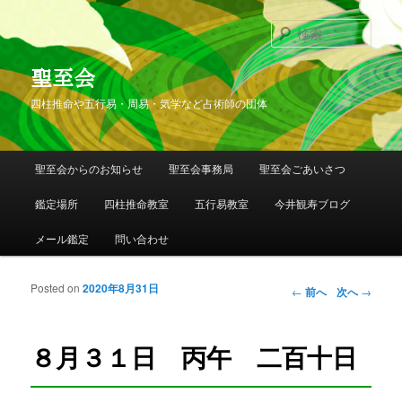
検
索
聖至会
四柱推命や五行易・周易・気学など占術師の団体
メインメニュー
聖至会からのお知らせ
聖至会事務局
聖至会ごあいさつ
メインコンテンツへ移動
サブコンテンツへ移動
鑑定場所
四柱推命教室
五行易教室
今井観寿ブログ
メール鑑定
問い合わせ
Posted on
2020年8月31日
投稿ナビゲー
←
前へ
次へ
→
ション
８月３１日 丙午 二百十日