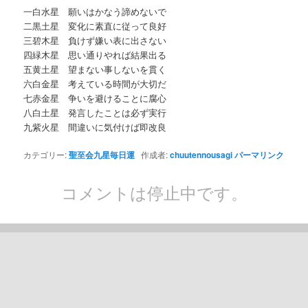
一白水星 願いはかなう諦めないで
二黒土星 変化に素直に従って良好
三碧木星 負けず嫌い表に出さない
四緑木星 思い通りやれば結果出る
五黄土星 望まない事しないを貫く
六白金星 考えている時間が大切だ
七赤金星 争いを避けることに腐心
八白土星 発言したことは必ず実行
九紫火星 間違いに気付けば即改良
カテゴリー:
聖至会九星毎日運
作成者:
chuutennousagi
パーマリンク
コメントは停止中です。