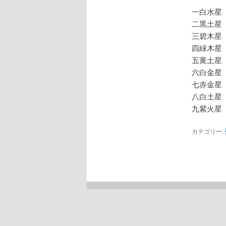
一白水星
二黒土星
三碧木星
四緑木星
五黄土星
六白金星
七赤金星
八白土星
九紫火星
カテゴリー: