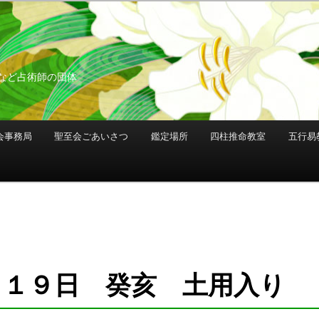
など占術師の団体
会事務局
聖至会ごあいさつ
鑑定場所
四柱推命教室
五行易
月１９日 癸亥 土用入り