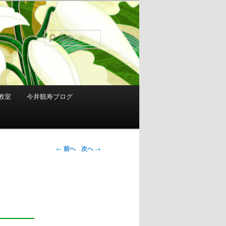
検
索
教室
今井観寿ブログ
投稿ナビゲ
←
前へ
次へ
→
ーション