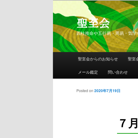
聖至会
四柱推命や五行易・周易・気学
メインメニュー
聖至会からのお知らせ
聖至
メインコンテンツへ移動
サブコンテンツへ移動
メール鑑定
問い合わせ
Posted on
2020年7月19日
７