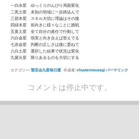
一白水星 ゆっくりのんびり局面変化
二黒土星 未知の領域に一歩踏込んで
三碧木星 スキル大切に理論はその後
四緑木星 前向きに様々なことに挑戦
五黄土星 全て自分の責任で行動して
六白金星 現実と向き合えば答えでる
七赤金星 判断の正しさは後に委ねて
八白土星 選択した結果で状況は変化
九紫火星 限りあるものを大切にする
カテゴリー:
聖至会九星毎日運
作成者:
chuutennousagi
パーマリンク
コメントは停止中です。