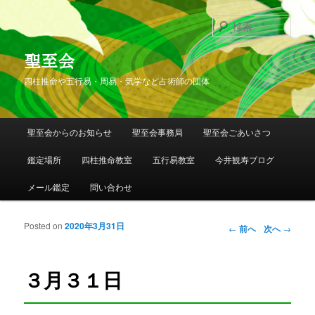
検
索
聖至会
四柱推命や五行易・周易・気学など占術師の団体
メインメニュー
聖至会からのお知らせ
聖至会事務局
聖至会ごあいさつ
メインコンテンツへ移動
サブコンテンツへ移動
鑑定場所
四柱推命教室
五行易教室
今井観寿ブログ
メール鑑定
問い合わせ
Posted on
2020年3月31日
投稿ナビゲー
←
前へ
次へ
→
ション
３月３１日