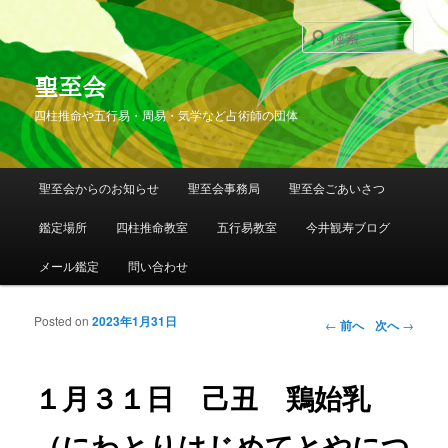
検
索
聖至会
四柱推命や五行易・周易・気学など占術師の団体
メインメニュー
聖至会からのお知らせ
聖至会事務局
聖至会ごあいさつ
メインコンテンツへ移動
サブコンテンツへ移動
鑑定場所
四柱推命教室
五行易教室
今井観寿ブログ
メール鑑定
問い合わせ
Posted on
2023年1月31日
投稿ナビゲー
←
前へ
次へ
→
ション
１月３１日 己丑 鶏始乳
（にわとりはじめてとやにつ