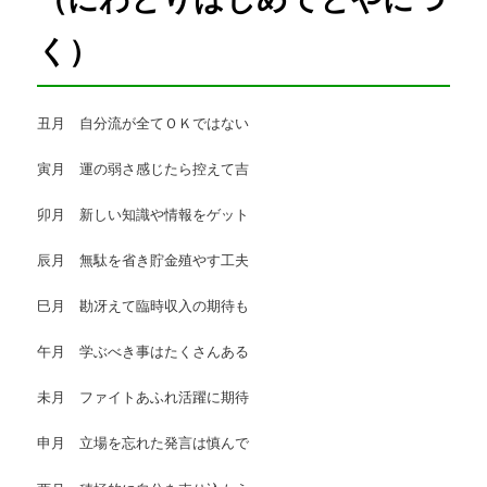
く）
丑月 自分流が全てＯＫではない
寅月 運の弱さ感じたら控えて吉
卯月 新しい知識や情報をゲット
辰月 無駄を省き貯金殖やす工夫
巳月 勘冴えて臨時収入の期待も
午月 学ぶべき事はたくさんある
未月 ファイトあふれ活躍に期待
申月 立場を忘れた発言は慎んで