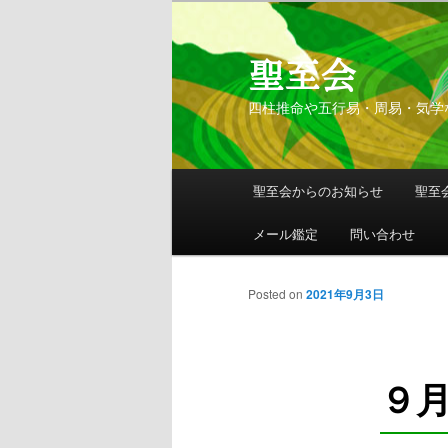
聖至会
四柱推命や五行易・周易・気学
メインメニュー
聖至会からのお知らせ
聖至
メインコンテンツへ移動
サブコンテンツへ移動
メール鑑定
問い合わせ
Posted on
2021年9月3日
９