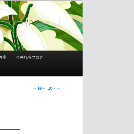
検
索
教室
今井観寿ブログ
投稿ナビゲ
←
前へ
次へ
→
ーション