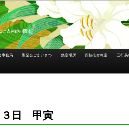
など占術師の団体
会事務局
聖至会ごあいさつ
鑑定場所
四柱推命教室
五行易
月３日 甲寅