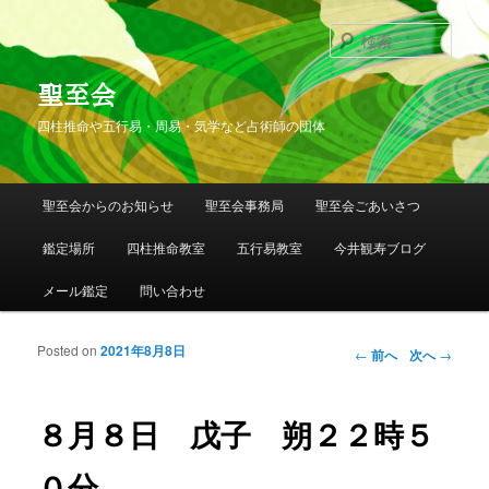
検
索
聖至会
四柱推命や五行易・周易・気学など占術師の団体
メインメニュー
聖至会からのお知らせ
聖至会事務局
聖至会ごあいさつ
メインコンテンツへ移動
サブコンテンツへ移動
鑑定場所
四柱推命教室
五行易教室
今井観寿ブログ
メール鑑定
問い合わせ
Posted on
2021年8月8日
投稿ナビゲー
←
前へ
次へ
→
ション
８月８日 戊子 朔２２時５
０分