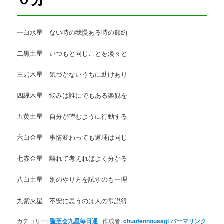
一白水星 ない時の我慢ある時の節約
二黒土星 いつもと同じことを淡々と
三碧木星 気づかないうちに助けあり
四緑木星 悩みは誰にでもある楽観を
五黄土星 自分が望むように行動する
六白金星 事情変わっても道理は同じ
七赤金星 離れて考えればよく分かる
八白土星 別のやり方を試すのも一理
九紫火星 不安に思うのは人の常説得
カテゴリー:
聖至会九星毎日運
作成者:
chuutennousagi
パーマリンク