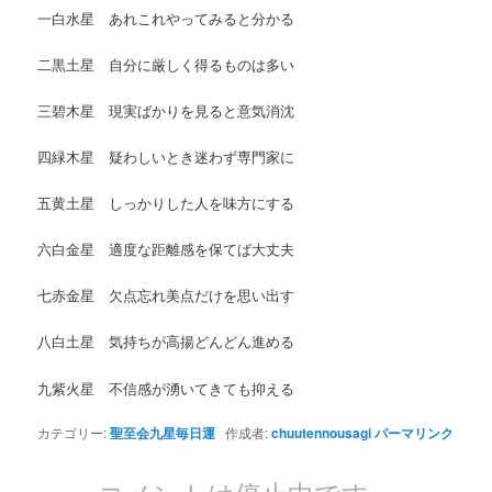
一白水星 あれこれやってみると分かる
二黒土星 自分に厳しく得るものは多い
三碧木星 現実ばかりを見ると意気消沈
四緑木星 疑わしいとき迷わず専門家に
五黄土星 しっかりした人を味方にする
六白金星 適度な距離感を保てば大丈夫
七赤金星 欠点忘れ美点だけを思い出す
八白土星 気持ちが高揚どんどん進める
九紫火星 不信感が湧いてきても抑える
カテゴリー:
聖至会九星毎日運
作成者:
chuutennousagi
パーマリンク