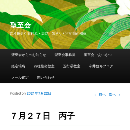
検
索
聖至会
四柱推命や五行易・周易・気学など占術師の団体
メインメニュー
聖至会からのお知らせ
聖至会事務局
聖至会ごあいさつ
メインコンテンツへ移動
サブコンテンツへ移動
鑑定場所
四柱推命教室
五行易教室
今井観寿ブログ
メール鑑定
問い合わせ
Posted on
2021年7月22日
投稿ナビゲー
←
前へ
次へ
→
ション
７月２７日 丙子