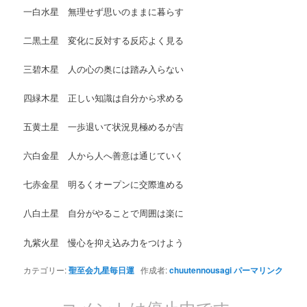
一白水星 無理せず思いのままに暮らす
二黒土星 変化に反対する反応よく見る
三碧木星 人の心の奥には踏み入らない
四緑木星 正しい知識は自分から求める
五黄土星 一歩退いて状況見極めるが吉
六白金星 人から人へ善意は通じていく
七赤金星 明るくオープンに交際進める
八白土星 自分がやることで周囲は楽に
九紫火星 慢心を抑え込み力をつけよう
カテゴリー:
聖至会九星毎日運
作成者:
chuutennousagi
パーマリンク