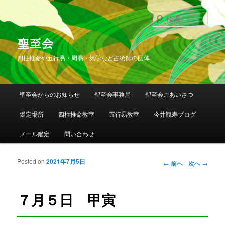
検
索
聖至会
四柱推命や五行易・周易・気学など占術師の団体
メインメニュー
聖至会からのお知らせ
聖至会事務局
聖至会ごあいさつ
メインコンテンツへ移動
サブコンテンツへ移動
鑑定場所
四柱推命教室
五行易教室
今井観寿ブログ
メール鑑定
問い合わせ
Posted on
2021年7月5日
投稿ナビゲー
←
前へ
次へ
→
ション
７月５日 甲寅