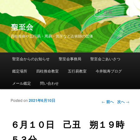
検
索
聖至会
四柱推命や五行易・周易・気学など占術師の団体
メインメニュー
聖至会からのお知らせ
聖至会事務局
聖至会ごあいさつ
メインコンテンツへ移動
サブコンテンツへ移動
鑑定場所
四柱推命教室
五行易教室
今井観寿ブログ
メール鑑定
問い合わせ
Posted on
2021年6月10日
投稿ナビゲー
←
前へ
次へ
→
ション
６月１０日 己丑 朔１９時
５３分