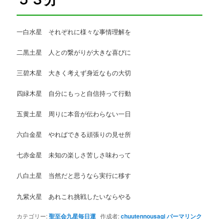
一白水星 それぞれに様々な事情理解を
二黒土星 人との繋がりが大きな喜びに
三碧木星 大きく考えず身近なもの大切
四緑木星 自分にもっと自信持って行動
五黄土星 周りに本音が伝わらない一日
六白金星 やればできる頑張りの見せ所
七赤金星 未知の楽しさ苦しさ味わって
八白土星 当然だと思うなら実行に移す
九紫火星 あれこれ挑戦したいならやる
カテゴリー:
聖至会九星毎日運
作成者:
chuutennousagi
パーマリンク