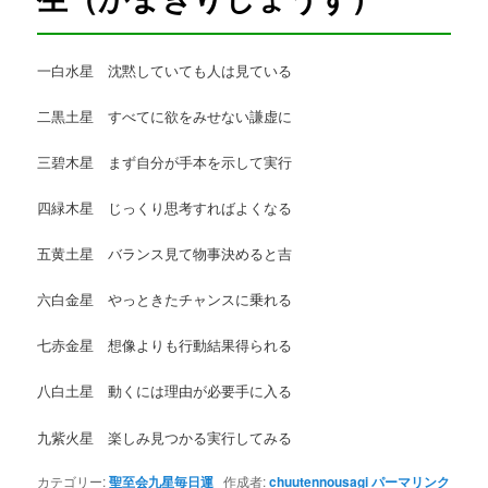
一白水星 沈黙していても人は見ている
二黒土星 すべてに欲をみせない謙虚に
三碧木星 まず自分が手本を示して実行
四緑木星 じっくり思考すればよくなる
五黄土星 バランス見て物事決めると吉
六白金星 やっときたチャンスに乗れる
七赤金星 想像よりも行動結果得られる
八白土星 動くには理由が必要手に入る
九紫火星 楽しみ見つかる実行してみる
カテゴリー:
聖至会九星毎日運
作成者:
chuutennousagi
パーマリンク