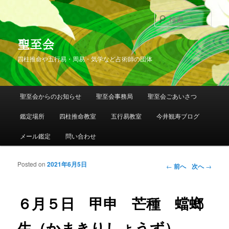
検
索
聖至会
四柱推命や五行易・周易・気学など占術師の団体
メインメニュー
聖至会からのお知らせ
聖至会事務局
聖至会ごあいさつ
メインコンテンツへ移動
サブコンテンツへ移動
鑑定場所
四柱推命教室
五行易教室
今井観寿ブログ
メール鑑定
問い合わせ
Posted on
2021年6月5日
投稿ナビゲー
←
前へ
次へ
→
ション
６月５日 甲申 芒種 蟷螂
生（かまきりしょうず）