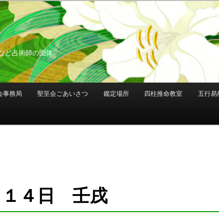
など占術師の団体
会事務局
聖至会ごあいさつ
鑑定場所
四柱推命教室
五行易
月１４日 壬戌