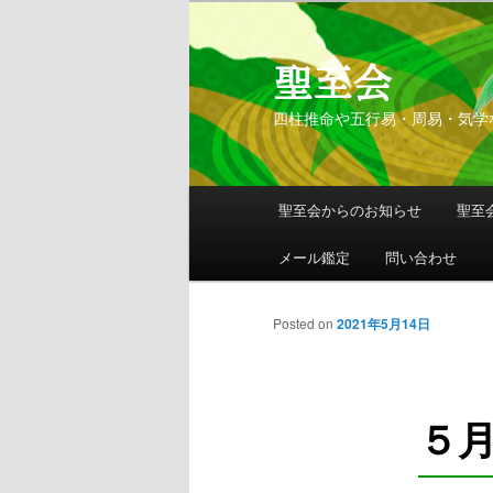
聖至会
四柱推命や五行易・周易・気学
メインメニュー
聖至会からのお知らせ
聖至
メインコンテンツへ移動
サブコンテンツへ移動
メール鑑定
問い合わせ
Posted on
2021年5月14日
５