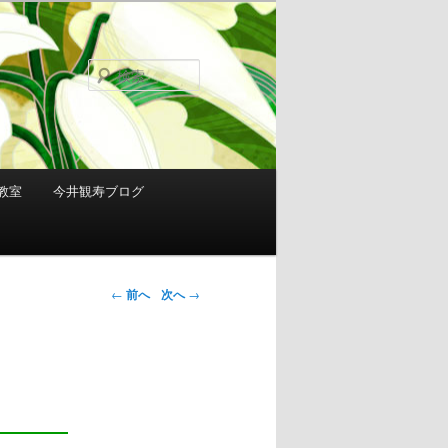
検
索
教室
今井観寿ブログ
投稿ナビゲ
←
前へ
次へ
→
ーション