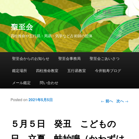
検
索
聖至会
四柱推命や五行易・周易・気学など占術師の団体
メインメニュー
聖至会からのお知らせ
聖至会事務局
聖至会ごあいさつ
メインコンテンツへ移動
サブコンテンツへ移動
鑑定場所
四柱推命教室
五行易教室
今井観寿ブログ
メール鑑定
問い合わせ
Posted on
2021年5月5日
投稿ナビゲー
←
前へ
次へ
→
ション
５月５日 癸丑 こどもの
日 立夏 蛙始鳴（かわずは