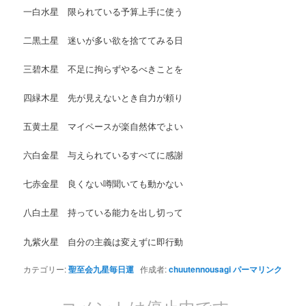
一白水星 限られている予算上手に使う
二黒土星 迷いが多い欲を捨ててみる日
三碧木星 不足に拘らずやるべきことを
四緑木星 先が見えないとき自力が頼り
五黄土星 マイペースが楽自然体でよい
六白金星 与えられているすべてに感謝
七赤金星 良くない噂聞いても動かない
八白土星 持っている能力を出し切って
九紫火星 自分の主義は変えずに即行動
カテゴリー:
聖至会九星毎日運
作成者:
chuutennousagi
パーマリンク