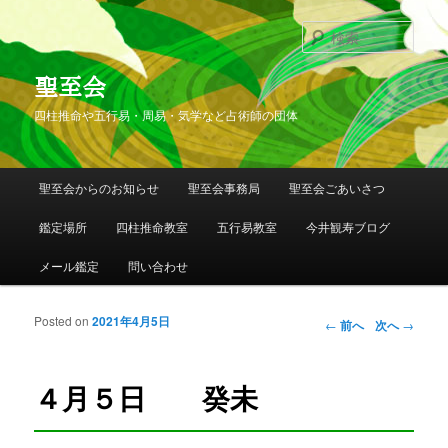
検
索
聖至会
四柱推命や五行易・周易・気学など占術師の団体
メインメニュー
聖至会からのお知らせ
聖至会事務局
聖至会ごあいさつ
メインコンテンツへ移動
サブコンテンツへ移動
鑑定場所
四柱推命教室
五行易教室
今井観寿ブログ
メール鑑定
問い合わせ
Posted on
2021年4月5日
投稿ナビゲー
←
前へ
次へ
→
ション
４月５日 癸未