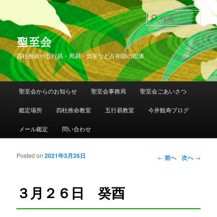
検
索
聖至会
四柱推命や五行易・周易・気学など占術師の団体
メインメニュー
聖至会からのお知らせ
聖至会事務局
聖至会ごあいさつ
メインコンテンツへ移動
サブコンテンツへ移動
鑑定場所
四柱推命教室
五行易教室
今井観寿ブログ
メール鑑定
問い合わせ
Posted on
2021年3月26日
投稿ナビゲー
←
前へ
次へ
→
ション
３月２６日 癸酉