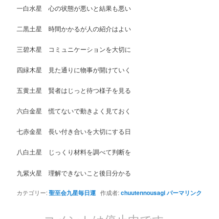
一白水星 心の状態が悪いと結果も悪い
二黒土星 時間かかるが人の紹介はよい
三碧木星 コミュニケーションを大切に
四緑木星 見た通りに物事が開けていく
五黄土星 賢者はじっと待つ様子を見る
六白金星 慌てないで動きよく見ておく
七赤金星 長い付き合いを大切にする日
八白土星 じっくり材料を調べて判断を
九紫火星 理解できないこと後日分かる
カテゴリー:
聖至会九星毎日運
作成者:
chuutennousagi
パーマリンク