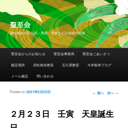
検
索
聖至会
四柱推命や五行易・周易・気学など占術師の団体
メインメニュー
聖至会からのお知らせ
聖至会事務局
聖至会ごあいさつ
メインコンテンツへ移動
サブコンテンツへ移動
鑑定場所
四柱推命教室
五行易教室
今井観寿ブログ
メール鑑定
問い合わせ
Posted on
2021年2月23日
投稿ナビゲー
←
前へ
次へ
→
ション
２月２３日 壬寅 天皇誕生
日