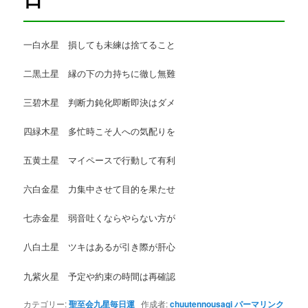
一白水星 損しても未練は捨てること
二黒土星 縁の下の力持ちに徹し無難
三碧木星 判断力鈍化即断即決はダメ
四緑木星 多忙時こそ人への気配りを
五黄土星 マイペースで行動して有利
六白金星 力集中させて目的を果たせ
七赤金星 弱音吐くならやらない方が
八白土星 ツキはあるが引き際が肝心
九紫火星 予定や約束の時間は再確認
カテゴリー:
聖至会九星毎日運
作成者:
chuutennousagi
パーマリンク