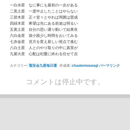
一白水星 なに事にも最初の一歩がある
二黒土星 一度中止したことはやらない
三碧木星 正々堂々とやれば周囲は賛成
四緑木星 希望は先にある前途は明るい
五黄土星 自分の思い通り動いて結果良
六白金星 袋小路少し時間をおいてみる
七赤金星 見方を変え新しい視点で進む
八白土星 人とのやり取りの中に真実が
九紫火星 心配は杞憂に終わる任せて吉
カテゴリー:
聖至会九星毎日運
作成者:
chuutennousagi
パーマリンク
コメントは停止中です。