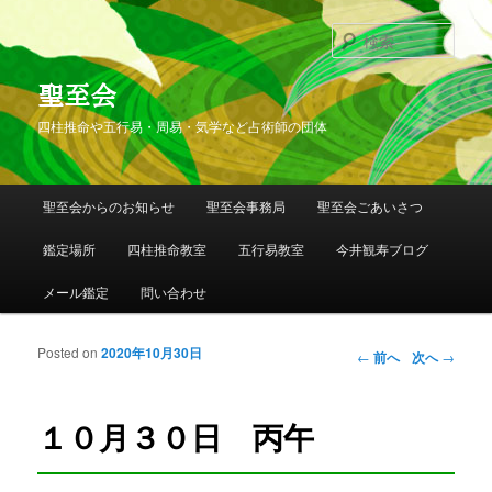
検
索
聖至会
四柱推命や五行易・周易・気学など占術師の団体
メインメニュー
聖至会からのお知らせ
聖至会事務局
聖至会ごあいさつ
メインコンテンツへ移動
サブコンテンツへ移動
鑑定場所
四柱推命教室
五行易教室
今井観寿ブログ
メール鑑定
問い合わせ
Posted on
2020年10月30日
投稿ナビゲー
←
前へ
次へ
→
ション
１０月３０日 丙午